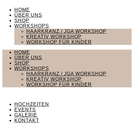
Z
HOME
u
ÜBER UNS
m
SHOP
I
WORKSHOPS
n
HAARKRANZ / JGA WORKSHOP
h
KREATIV WORKSHOP
a
WORKSHOP FÜR KINDER
l
t
HOME
w
ÜBER UNS
e
SHOP
c
WORKSHOPS
h
HAARKRANZ / JGA WORKSHOP
s
KREATIV WORKSHOP
e
WORKSHOP FÜR KINDER
l
n
HOCHZEITEN
EVENTS
GALERIE
KONTAKT