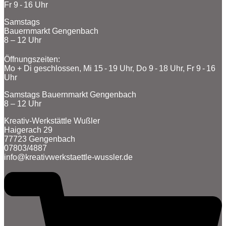
Fr 9 - 16 Uhr
Samstags
Bauernmarkt Gengenbach
8 – 12 Uhr
Öffnungszeiten:
Mo + Di geschlossen, Mi 15 - 19 Uhr, Do 9 - 18 Uhr, Fr 9 - 16
Uhr
Samstags Bauernmarkt Gengenbach
8 – 12 Uhr
Kreativ-Werkstättle Wußler
Haigerach 29
77723 Gengenbach
07803/4887
info@kreativwerkstaettle-wussler.de