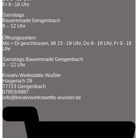
Fr 9 - 16 Uhr
Samstags
Bauernmarkt Gengenbach
8 – 12 Uhr
Öffnungszeiten:
Mo + Di geschlossen, Mi 15 - 19 Uhr, Do 9 - 18 Uhr, Fr 9 - 16
Uhr
Samstags Bauernmarkt Gengenbach
8 – 12 Uhr
Kreativ-Werkstättle Wußler
Haigerach 29
77723 Gengenbach
07803/4887
info@kreativwerkstaettle-wussler.de